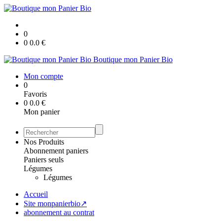
0
0
0.0
€
Boutique mon Panier Bio
Mon compte
0
Favoris
0
0.0
€
Mon panier
Nos Produits
Abonnement paniers
Paniers seuls
Légumes
Légumes
Accueil
Site monpanierbio↗
abonnement au contrat